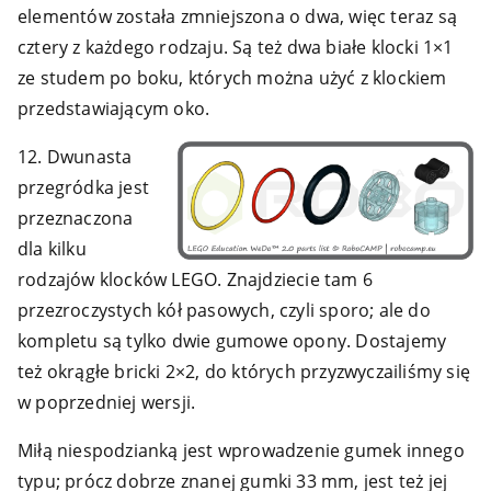
elementów została zmniejszona o dwa, więc teraz są
cztery z każdego rodzaju. Są też dwa białe klocki 1×1
ze studem po boku, których można użyć z klockiem
przedstawiającym oko.
12. Dwunasta
przegródka jest
przeznaczona
dla kilku
rodzajów klocków LEGO. Znajdziecie tam 6
przezroczystych kół pasowych, czyli sporo; ale do
kompletu są tylko dwie gumowe opony. Dostajemy
też okrągłe bricki 2×2, do których przyzwyczailiśmy się
w poprzedniej wersji.
Miłą niespodzianką jest wprowadzenie gumek innego
typu; prócz dobrze znanej gumki 33 mm, jest też jej