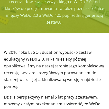
recenzji dowiesz się wszystkiego o WeDo 2.0 - od
klocków do programowania - a także poznasz różnice
między WeDo 2.0 a WeDo 1.0, poprzednią generacją
zestawu.
W 2016 roku LEGO Education wypuściło zestaw
edukacyjny WeDo 2.0. Kilka miesięcy później
opublikowaliśmy na naszej stronie jego kompleksową
recenzję, wraz ze szczegółowym porównaniem do
starszej wersji. Jej zaktualizowaną wersję znajdziecie
poniżej.
Dziś, z perspektywy niemal 5 lat pracy z zestawem,
możemy z całym przekonaniem stwierdzić, że WeDo