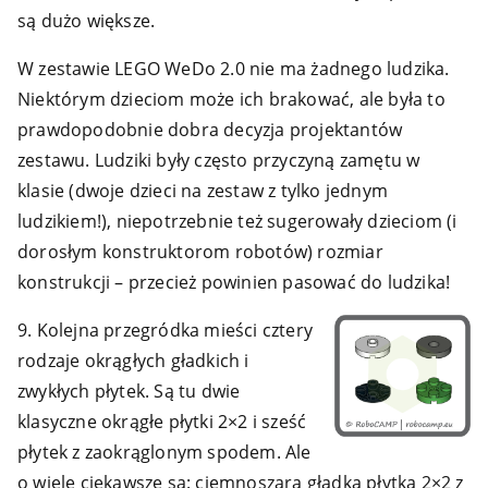
są dużo większe.
W zestawie LEGO WeDo 2.0 nie ma żadnego ludzika.
Niektórym dzieciom może ich brakować, ale była to
prawdopodobnie dobra decyzja projektantów
zestawu. Ludziki były często przyczyną zamętu w
klasie (dwoje dzieci na zestaw z tylko jednym
ludzikiem!), niepotrzebnie też sugerowały dzieciom (i
dorosłym konstruktorom robotów) rozmiar
konstrukcji – przecież powinien pasować do ludzika!
9. Kolejna przegródka mieści cztery
rodzaje okrągłych gładkich i
zwykłych płytek. Są tu dwie
klasyczne okrągłe płytki 2×2 i sześć
płytek z zaokrąglonym spodem. Ale
o wiele ciekawsze są: ciemnoszara gładka płytka 2×2 z