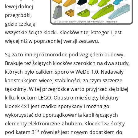
lewej dolnej
przegródki,
gdzie czekają
wszystkie ścięte klocki. Klocków z tej kategorii jest
więcej niż w poprzedniej wersji zestawu.
Są za to mniej różnorodne pod względem budowy.
Brakuje też ściętych klocków szerokich na dwa study,
których było całkiem sporo w WeDo 1.0. Nadawały
konstrukcjom więcej stabilności, za czym szczerze
tęsknimy. W tej przegródce warto przyjrzeć się bliżej
kilku klockom LEGO. Obustronnie ścięty błękitny
klocek 4×1 jest rzadko spotykany i można go
wykorzystać do uporządkowania kabli łączących
elementy elektroniczne z hubem. Klocek 1×2 ścięty
pod kątem 31° również jest nowym dodatkiem do