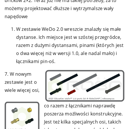
bricków 2×2. Teraz już nie ma takiej potrzeby, za to
możemy projektować dłuższe i wytrzymalsze wały
napędowe
W zestawie WeDo 2.0 wreszcie znalazły się małe
dystanse. Ich miejsce jest w szóstej przegródce,
razem z dużymi dystansami, pinami (których jest
o dwa więcej niż w wersji 1.0, ale nadal mało) i
łącznikami pin-oś.
7. W nowym
zestawie jest o
wiele więcej osi,
co razem z łącznikami naprawdę
poszerza możliwości konstrukcyjne.
Jest też kilka specjalnych osi, takich