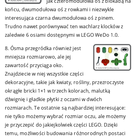
jak czteromodułowa oś z blokadą na
końcu, dwumodułowa oś z rowkami i niezwykle
interesująca czarna dwumodułowa oś z pinem.
Trudno nawet porównywać ten wachlarz klocków z
zaledwie 6 osiami dostępnymi w LEGO WeDo 1.0.
8. Ósma przegródka również jest
mniejsza rozmiarowo, ale jej
zawartość przyciąga oko.
Znajdziecie w niej wszystkie części
dekoracyjne, takie jak kwiaty, rośliny, przezroczyste
okrągłe bricki 1×1 w trzech kolorach, malutką
dźwignię i gładkie płytki z oczami w dwóch
rozmiarach. Te ostatnie są najbardziej interesujące:
nie tylko możemy wybrać rozmiar oczu, ale możemy
je przyczepić do jakiejkolwiek części LEGO. Dzięki
temu, możliwości budowania różnorodnych postaci