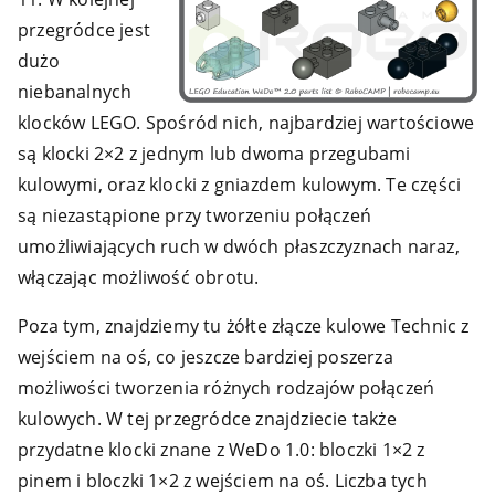
przegródce jest
dużo
niebanalnych
klocków LEGO. Spośród nich, najbardziej wartościowe
są klocki 2×2 z jednym lub dwoma przegubami
kulowymi, oraz klocki z gniazdem kulowym. Te części
są niezastąpione przy tworzeniu połączeń
umożliwiających ruch w dwóch płaszczyznach naraz,
włączając możliwość obrotu.
Poza tym, znajdziemy tu żółte złącze kulowe Technic z
wejściem na oś, co jeszcze bardziej poszerza
możliwości tworzenia różnych rodzajów połączeń
kulowych. W tej przegródce znajdziecie także
przydatne klocki znane z WeDo 1.0: bloczki 1×2 z
pinem i bloczki 1×2 z wejściem na oś. Liczba tych