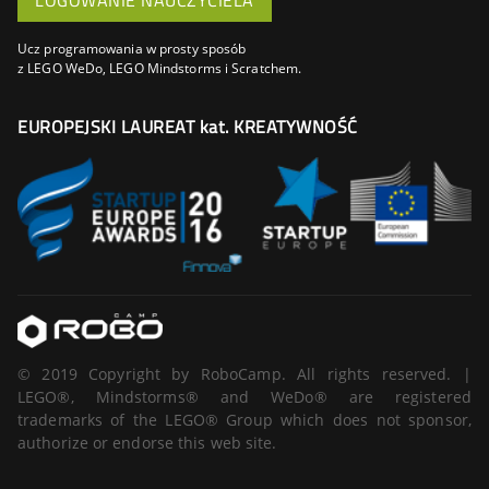
Ucz programowania w prosty sposób
z LEGO WeDo, LEGO Mindstorms i Scratchem.
EUROPEJSKI LAUREAT kat. KREATYWNOŚĆ
© 2019 Copyright by RoboCamp. All rights reserved. |
LEGO®, Mindstorms® and WeDo® are registered
trademarks of the LEGO® Group which does not sponsor,
authorize or endorse this web site.