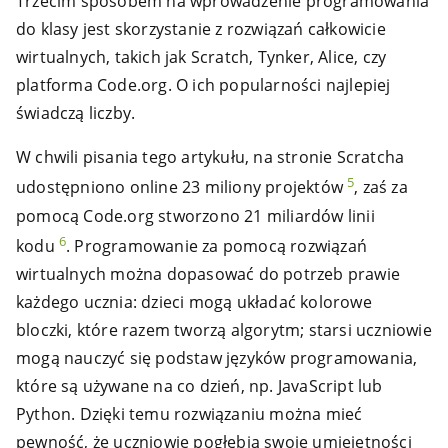
Trzecim sposobem na wprowadzenie programowania
do klasy jest skorzystanie z rozwiązań całkowicie
wirtualnych, takich jak Scratch, Tynker, Alice, czy
platforma Code.org. O ich popularności najlepiej
świadczą liczby.
W chwili pisania tego artykułu, na stronie Scratcha
5
udostępniono online 23 miliony projektów
, zaś za
pomocą Code.org stworzono 21 miliardów linii
6
kodu
. Programowanie za pomocą rozwiązań
wirtualnych można dopasować do potrzeb prawie
każdego ucznia: dzieci mogą układać kolorowe
bloczki, które razem tworzą algorytm; starsi uczniowie
mogą nauczyć się podstaw języków programowania,
które są używane na co dzień, np. JavaScript lub
Python. Dzięki temu rozwiązaniu można mieć
pewność, że uczniowie pogłębią swoje umiejętności