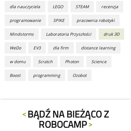
dla nauczyciela
LEGO
STEAM
recenzja
programowanie
SPIKE
pracownia robotyki
Mindstorms
Laboratoria Przyszłości
druk 3D
WeDo
EV3
dla firm
distance learning
w domu
Scratch
Photon
Science
Boost
programming
Ozobot
BĄDŹ NA BIEŻĄCO Z
ROBOCAMP