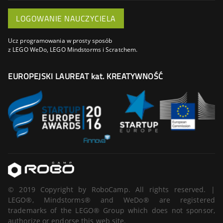
LOGOWANIE NAUCZYCIELA
Ucz programowania w prosty sposób
z LEGO WeDo, LEGO Mindstorms i Scratchem.
EUROPEJSKI LAUREAT kat. KREATYWNOŚĆ
© 2019 Copyright by RoboCamp. All rights reserved. |
LEGO®, Mindstorms® and WeDo® are registered
trademarks of the LEGO® Group which does not sponsor,
authorize or endorse this web site.